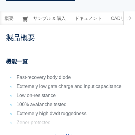
概要
サンプル & 購入
ドキュメント
CADリソー
製品概要
機能一覧
Fast-recovery body diode
Extremely low gate charge and input capacitance
Low on-resistance
100% avalanche tested
Extremely high dv/dt ruggedness
Zener-protected