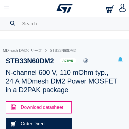
SEARCH HISTORY
BOOKMARK
MDmesh DM2シリーズ
STB33N60DM2
STB33N60DM2
Please
log in
to show your saved searches.
ACTIVE
N-channel 600 V, 110 mOhm typ.,
24 A MDmesh DM2 Power MOSFET
in a D2PAK package
Download datasheet
Order Direct