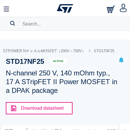
SEARCH HISTORY
BOOKMARK
STPOWER NチャネルMOSFET（200V～700V）
STD17NF25
STD17NF25
Please
log in
to show your saved searches.
ACTIVE
N-channel 250 V, 140 mOhm typ.,
17 A STripFET II Power MOSFET in
a DPAK package
Download datasheet