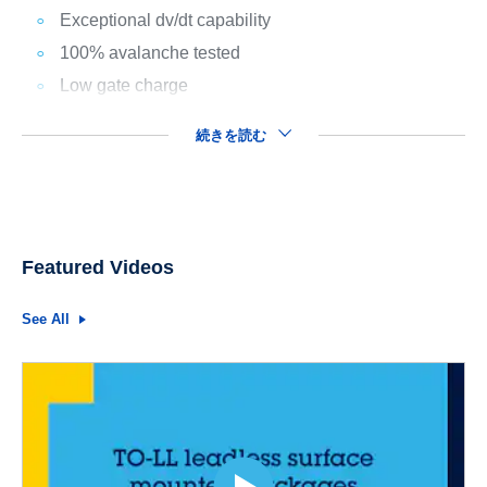
Exceptional dv/dt capability
100% avalanche tested
Low gate charge
続きを読む
Featured Videos
See All