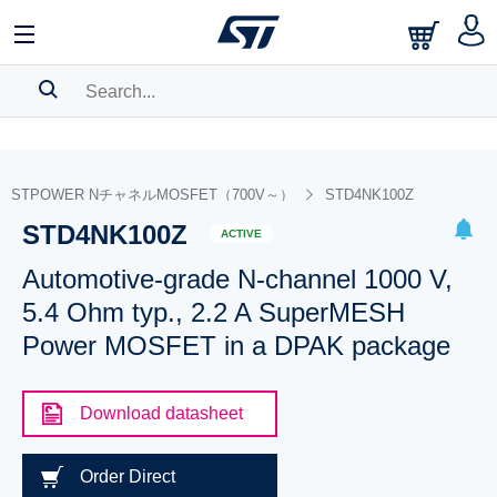
SEARCH HISTORY
BOOKMARK
STPOWER NチャネルMOSFET（700V～）
STD4NK100Z
STD4NK100Z
Please
log in
to show your saved searches.
ACTIVE
Automotive-grade N-channel 1000 V,
5.4 Ohm typ., 2.2 A SuperMESH
Power MOSFET in a DPAK package
Download datasheet
Order Direct