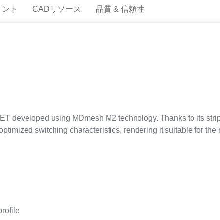
メント
CADリソース
品質 & 信頼性
 developed using MDmesh M2 technology. Thanks to its strip l
optimized switching characteristics, rendering it suitable for th
profile