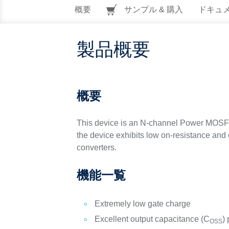
概要
サンプル & 購入
ドキュ
製品概要
概要
This device is an N-channel Power MOSFET
the device exhibits low on-resistance and 
converters.
機能一覧
Extremely low gate charge
Excellent output capacitance (C
) 
OSS