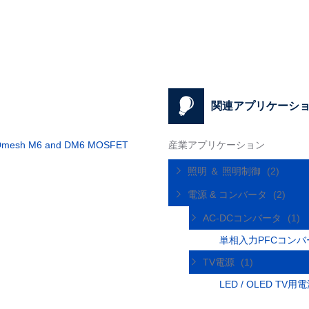
関連アプリケーシ
MDmesh M6 and DM6 MOSFET
産業アプリケーション
照明 ＆ 照明制御
(2)
電源 & コンバータ
(2)
AC-DCコンバータ
(1)
単相入力PFCコンバ
TV電源
(1)
LED / OLED TV