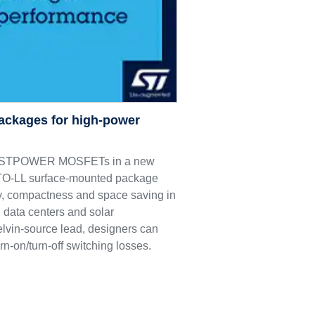
ackages for high-power
M9 STPOWER MOSFETs in a new
e TO-LL surface-mounted package
ncy, compactness and space saving in
 data centers and solar
elvin-source lead, designers can
rn-on/turn-off switching losses.