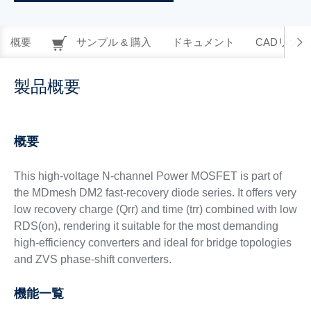
概要
サンプル & 購入
ドキュメント
CADリソー
製品概要
概要
This high-voltage N-channel Power MOSFET is part of
the MDmesh DM2 fast‑recovery diode series. It offers very
low recovery charge (Qrr) and time (trr) combined with low
RDS(on), rendering it suitable for the most demanding
high‑efficiency converters and ideal for bridge topologies
and ZVS phase-shift converters.
機能一覧