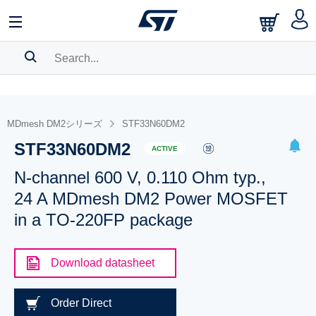
SEARCH HISTORY
BOOKMARK
MDmesh DM2シリーズ
STF33N60DM2
STF33N60DM2
Please
log in
to show your saved searches.
ACTIVE
N-channel 600 V, 0.110 Ohm typ.,
24 A MDmesh DM2 Power MOSFET
in a TO-220FP package
Download datasheet
Order Direct