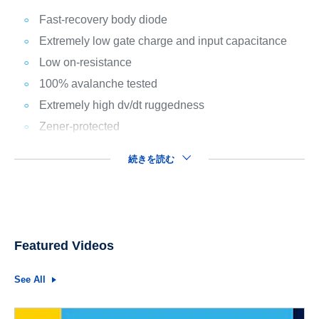
Fast-recovery body diode
Extremely low gate charge and input capacitance
Low on-resistance
100% avalanche tested
Extremely high dv/dt ruggedness
Zener-protected
続きを読む
Featured Videos
See All