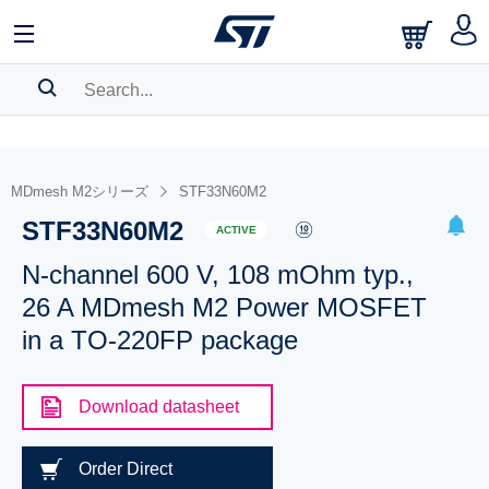
SEARCH HISTORY
BOOKMARK
MDmesh M2シリーズ
STF33N60M2
STF33N60M2
Please
log in
to show your saved searches.
ACTIVE
N-channel 600 V, 108 mOhm typ.,
26 A MDmesh M2 Power MOSFET
in a TO-220FP package
Download datasheet
Order Direct