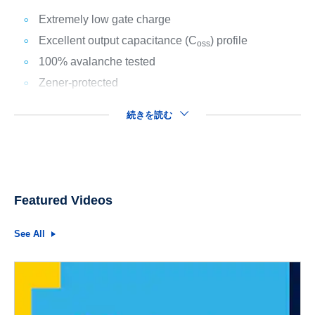
Extremely low gate charge
Excellent output capacitance (C
) profile
oss
100% avalanche tested
Zener-protected
続きを読む
Featured Videos
See All