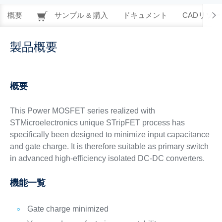
概要
サンプル & 購入
ドキュメント
CADリソー
製品概要
概要
This Power MOSFET series realized with
STMicroelectronics unique STripFET process has
specifically been designed to minimize input capacitance
and gate charge. It is therefore suitable as primary switch
in advanced high-efficiency isolated DC-DC converters.
機能一覧
Gate charge minimized