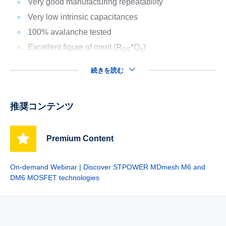
Very good manufacturing repeatability
Very low intrinsic capacitances
100% avalanche tested
Excellent figure of merit (R
*Q
)
DS
g
続きを読む
推奨コンテンツ
Premium Content
On-demand Webinar | Discover STPOWER MDmesh M6 and
DM6 MOSFET technologies