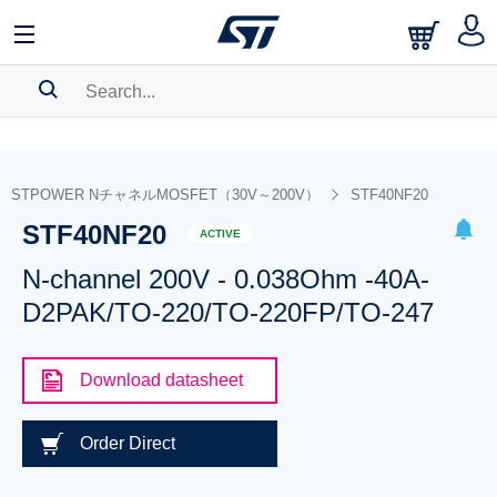
SEARCH HISTORY
BOOKMARK
STPOWER NチャネルMOSFET（30V～200V）
STF40NF20
STF40NF20
Please
log in
to show your saved searches.
ACTIVE
N-channel 200V - 0.038Ohm -40A-
D2PAK/TO-220/TO-220FP/TO-247
Download datasheet
Order Direct