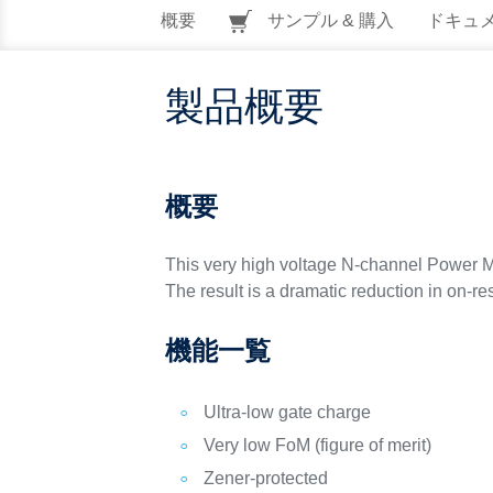
概要
サンプル & 購入
ドキュ
製品概要
概要
This very high voltage N-channel Power M
The result is a dramatic reduction in on-re
機能一覧
Ultra-low gate charge
Very low FoM (figure of merit)
Zener-protected