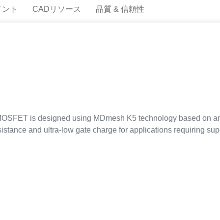
メント
CADリソース
品質 & 信頼性
OSFET is designed using MDmesh K5 technology based on an inn
sistance and ultra-low gate charge for applications requiring sup