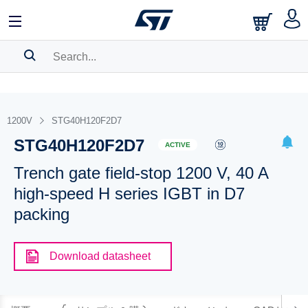
SEARCH HISTORY
BOOKMARK
1200V
STG40H120F2D7
STG40H120F2D7
Please
log in
to show your saved searches.
ACTIVE
Trench gate field-stop 1200 V, 40 A
high-speed H series IGBT in D7
packing
Download datasheet