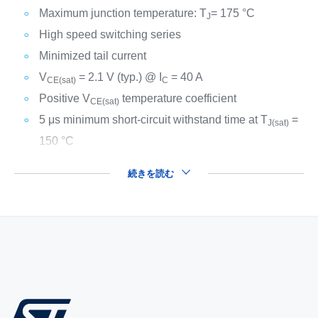
Maximum junction temperature: T
= 175 °C
J
High speed switching series
Minimized tail current
V
= 2.1 V (typ.) @ I
= 40 A
CE(sat)
C
Positive V
temperature coefficient
CE(sat)
5 μs minimum short-circuit withstand time at T
=
J(sat)
150 °C
続きを読む