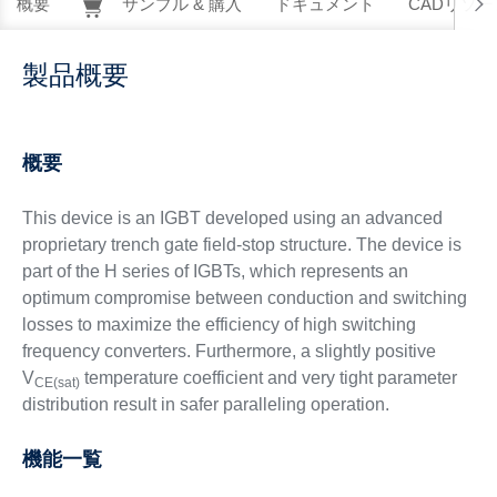
概要
サンプル & 購入
ドキュメント
CADリソー
製品概要
概要
This device is an IGBT developed using an advanced
proprietary trench gate field-stop structure. The device is
part of the H series of IGBTs, which represents an
optimum compromise between conduction and switching
losses to maximize the efficiency of high switching
frequency converters. Furthermore, a slightly positive
V
temperature coefficient and very tight parameter
CE(sat)
distribution result in safer paralleling operation.
機能一覧