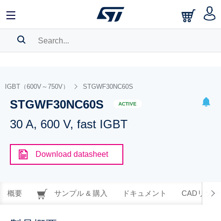
SEARCH HISTORY
BOOKMARK
IGBT（600V～750V）
STGWF30NC60S
STGWF30NC60S
Please
log in
to show your saved searches.
ACTIVE
30 A, 600 V, fast IGBT
Download datasheet
概要
サンプル & 購入
ドキュメント
CADリソー