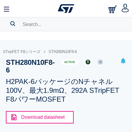
SEARCH HISTORY
BOOKMARK
STripFET F8シリーズ
STH280N10F8-6
STH280N10F8-
Please
log in
to show your saved searches.
ACTIVE
6
H2PAK-6パッケージのNチャネル
100V、最大1.9mΩ、292A STripFET
F8パワーMOSFET
Download datasheet