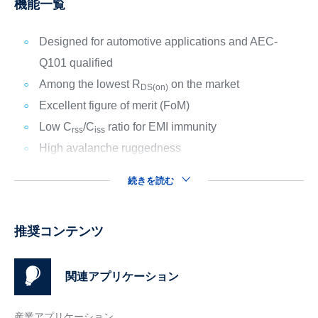
機能一覧
Designed for automotive applications and AEC-
Q101 qualified
Among the lowest R
on the market
DS(on)
Excellent figure of merit (FoM)
Low C
/C
ratio for EMI immunity
rss
iss
High avalanche ruggedness
続きを読む
推奨コンテンツ
関連アプリケーション
産業アプリケーション