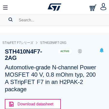
SEARCH HISTORY
BOOKMARK
STripFET F7シリーズ
STH410N4F7-2AG
STH410N4F7-
Please
log in
to show your saved searches.
ACTIVE
2AG
Automotive-grade N-channel Power
MOSFET 40 V, 0.8 mOhm typ, 200
A STripFET F7 in an H2PAK-2
package
Download datasheet