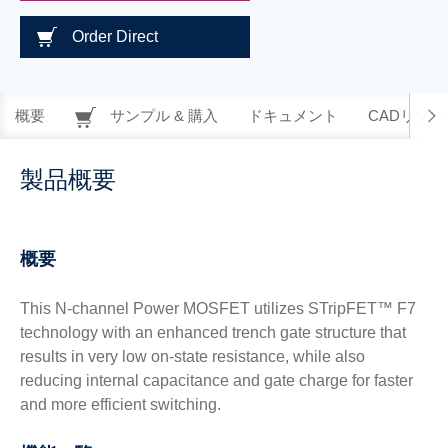
Order Direct
概要
サンプル & 購入
ドキュメント
CADリソー
製品概要
概要
This N-channel Power MOSFET utilizes STripFET™ F7
technology with an enhanced trench gate structure that
results in very low on-state resistance, while also
reducing internal capacitance and gate charge for faster
and more efficient switching.