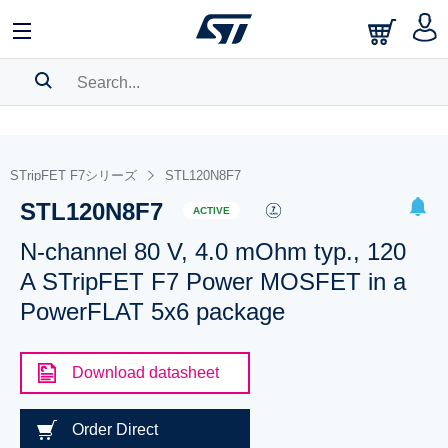
SEARCH HISTORY
BOOKMARK
STripFET F7シリーズ
STL120N8F7
STL120N8F7
Please
log in
to show your saved searches.
ACTIVE
N-channel 80 V, 4.0 mOhm typ., 120
A STripFET F7 Power MOSFET in a
PowerFLAT 5x6 package
Download datasheet
Order Direct