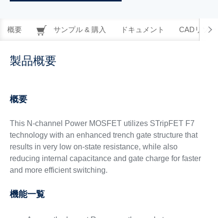
概要
サンプル & 購入
ドキュメント
CADリソー
製品概要
概要
This N-channel Power MOSFET utilizes STripFET F7
technology with an enhanced trench gate structure that
results in very low on-state resistance, while also
reducing internal capacitance and gate charge for faster
and more efficient switching.
機能一覧