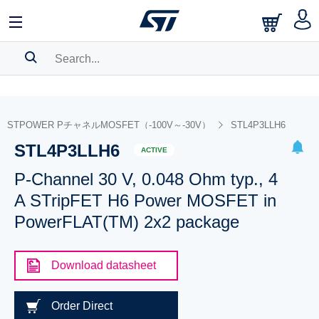
SEARCH HISTORY
BOOKMARK
STPOWER PチャネルMOSFET（-100V～-30V）
STL4P3LLH6
STL4P3LLH6
Please
log in
to show your saved searches.
ACTIVE
P-Channel 30 V, 0.048 Ohm typ., 4
A STripFET H6 Power MOSFET in
PowerFLAT(TM) 2x2 package
Download datasheet
Order Direct