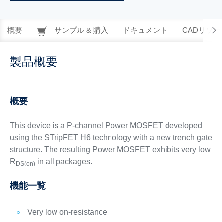
概要
サンプル & 購入
ドキュメント
CADリソー
製品概要
概要
This device is a P-channel Power MOSFET developed
using the STripFET H6 technology with a new trench gate
structure. The resulting Power MOSFET exhibits very low
R
in all packages.
DS(on)
機能一覧
Very low on-resistance