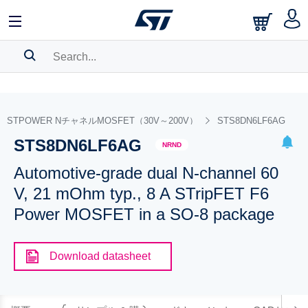
SEARCH HISTORY
BOOKMARK
STPOWER NチャネルMOSFET（30V～200V）
STS8DN6LF6AG
STS8DN6LF6AG
Please
log in
to show your saved searches.
NRND
Automotive-grade dual N-channel 60
V, 21 mOhm typ., 8 A STripFET F6
Power MOSFET in a SO-8 package
Download datasheet