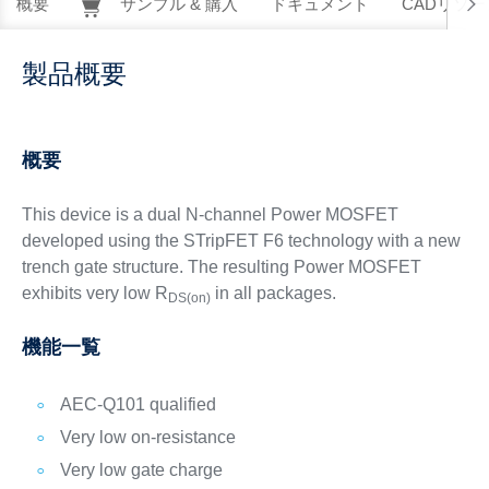
概要
サンプル & 購入
ドキュメント
CADリソー
製品概要
概要
This device is a dual N-channel Power MOSFET
developed using the STripFET F6 technology with a new
trench gate structure. The resulting Power MOSFET
exhibits very low R
in all packages.
DS(on)
機能一覧
AEC-Q101 qualified
Very low on-resistance
Very low gate charge