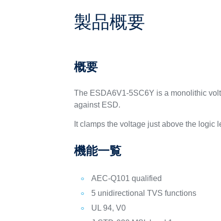
製品概要
概要
The ESDA6V1-5SC6Y is a monolithic volta
against ESD.
It clamps the voltage just above the logic 
機能一覧
AEC-Q101 qualified
5 unidirectional TVS functions
UL 94, V0