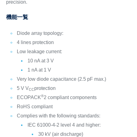
precision.
機能一覧
Diode array topology:
4 lines protection
Low leakage current:
10 nA at 3 V
1 nA at 1 V
Very low diode capacitance (2.5 pF max.)
5 V V
protection
CC
®
ECOPACK
2 compliant components
RoHS compliant
Complies with the following standards:
IEC 61000-4-2 level 4 and higher:
30 kV (air discharge)