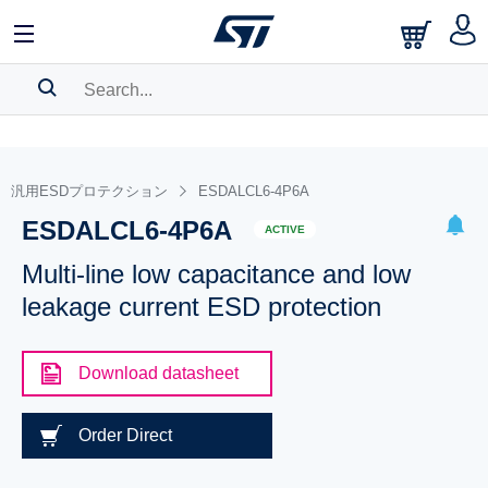
SEARCH HISTORY
BOOKMARK
汎用ESDプロテクション
ESDALCL6-4P6A
ESDALCL6-4P6A
Please
log in
to show your saved searches.
ACTIVE
Multi-line low capacitance and low
leakage current ESD protection
Download datasheet
Order Direct