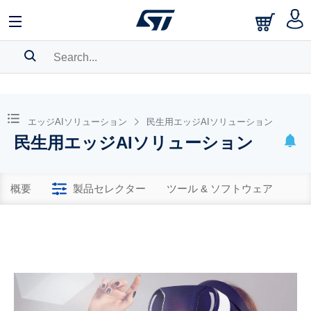
SEARCH HISTORY
BOOKMARK
エッジAIソリューション
民生用エッジAIソリューション
民生用エッジAIソリューション
Please
log in
to show your saved searches.
概要
製品セレクター
ツール & ソフトウェア