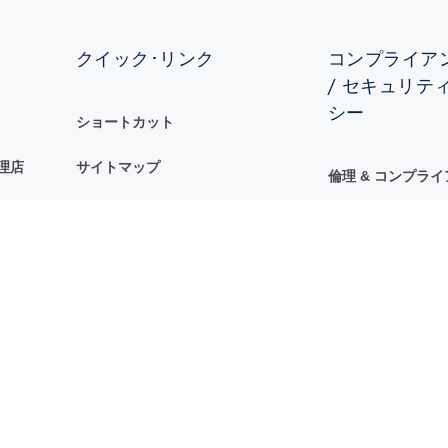
クイック･リンク
コンプライアン
/ セキュリテ
シー
ショートカット
理店
サイトマップ
倫理 & コンプラ
倫理ホットライン
ST行動規範
セキュリティ&プラ
ータル