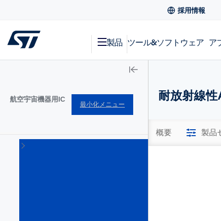
採用情報
製品
ツール&ソフトウェア
ア
耐放射線性
航空宇宙機器用IC
最小化メニュー
概要
製品
耐
放
射
線
パ
ワ
ー･
マ