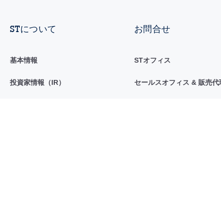
STについて
お問合せ
基本情報
STオフィス
投資家情報（IR）
セールスオフィス & 販売代
サステナビリティ
コミュニティ
イノベーション & テクノロジー
ニュースセンター
採用情報
イベント & 技術セミナー
サプライヤ
STとAI
ブログ
一般取引条件