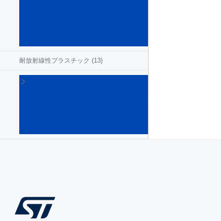
ク
リ
ー
ト
(37)
耐放射線性プラスチック
(13)
耐放
射線
性ロ
ジッ
クIC
(191)