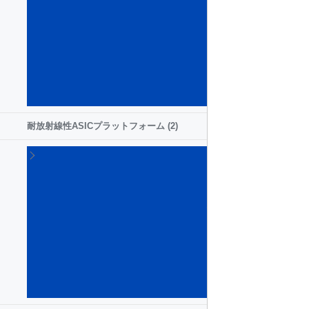
ネ
ー
ジ
メ
ン
ト
IC
(12)
耐放射線性ASICプラットフォーム
(2)
耐
放
射
線
性
ア
ナ
ロ
グ
IC
(16)