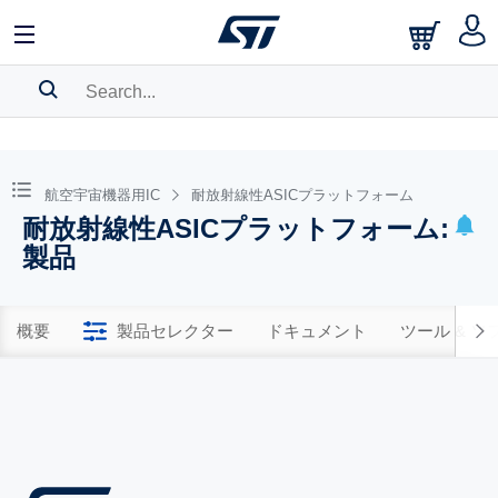
SEARCH HISTORY
BOOKMARK
航空宇宙機器用IC
耐放射線性ASICプラットフォーム
耐放射線性ASICプラットフォーム:
Please
log in
to show your saved searches.
製品
概要
製品セレクター
ドキュメント
ツール & 