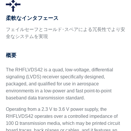
柔軟なインタフェース
フェイルセーフとコールド･スペアによる冗長性でより安
全なシステムを実現
概要
The RHFLVDS42 is a quad, low-voltage, differential
signaling (LVDS) receiver specifically designed,
packaged, and qualified for use in aerospace
environments in a low-power and fast point-to-point
baseband data transmission standard.
Operating from a 2.3 V to 3.6 V power supply, the
RHFLVDS42 operates over a controlled impedance of
100 Ω transmission media, which may be printed circuit
board traces, back planes or cables, and it features an