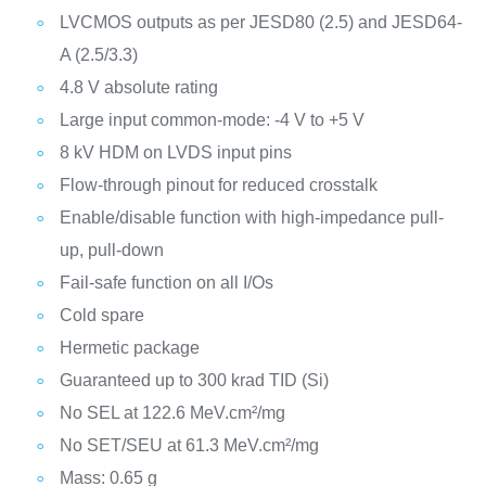
LVCMOS outputs as per JESD80 (2.5) and JESD64-
A (2.5/3.3)
4.8 V absolute rating
Large input common-mode: -4 V to +5 V
8 kV HDM on LVDS input pins
Flow-through pinout for reduced crosstalk
Enable/disable function with high-impedance pull-
up, pull-down
Fail-safe function on all I/Os
Cold spare
Hermetic package
Guaranteed up to 300 krad TID (Si)
No SEL at 122.6 MeV.cm²/mg
No SET/SEU at 61.3 MeV.cm²/mg
Mass: 0.65 g