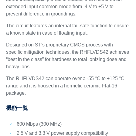
extended input common-mode from -4 V to +5 V to
prevent difference in groundings.
The circuit features an internal fail-safe function to ensure
a known state in case of floating input.
Designed on ST's proprietary CMOS process with
specific mitigation techniques, the RHFLVDS42 achieves
“best in the class” for hardness to total ionizing dose and
heavy ions.
The RHFLVDS42 can operate over a -55 °C to +125 °C
range and it is housed in a hermetic ceramic Flat-16
package.
機能一覧
600 Mbps (300 MHz)
2.5 V and 3.3 V power supply compatibility