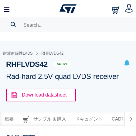
SEARCH HISTORY
BOOKMARK
耐放射線性LVDS
RHFLVDS42
RHFLVDS42
Please
log in
to show your saved searches.
ACTIVE
Rad-hard 2.5V quad LVDS receiver
Download datasheet
概要
サンプル & 購入
ドキュメント
CADリソー