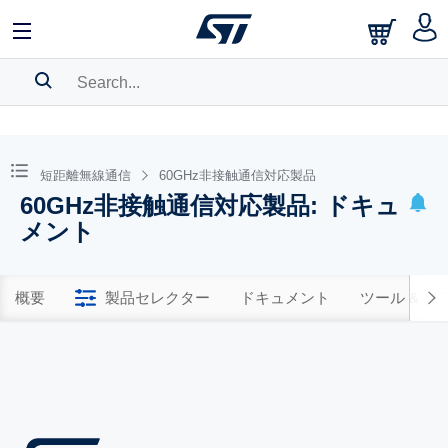
SEARCH HISTORY
BOOKMARK
短距離無線通信
60GHz非接触通信対応製品
60GHz非接触通信対応製品: ドキュ
Please
log in
to show your saved searches.
メント
概要
製品セレクター
ドキュメント
ツール & 