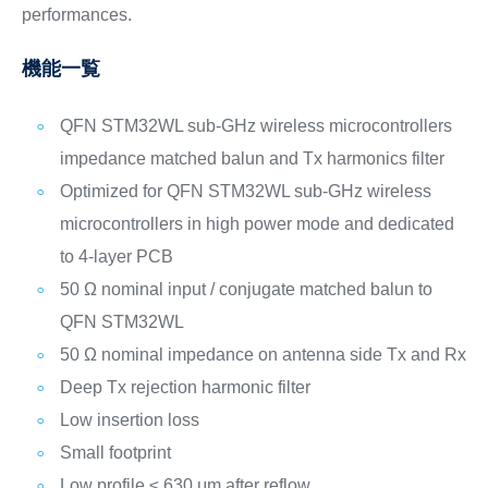
performances.
機能一覧
QFN STM32WL sub-GHz wireless microcontrollers
impedance matched balun and Tx harmonics filter
Optimized for QFN STM32WL sub-GHz wireless
microcontrollers in high power mode and dedicated
to 4-layer PCB
50 Ω nominal input / conjugate matched balun to
QFN STM32WL
50 Ω nominal impedance on antenna side Tx and Rx
Deep Tx rejection harmonic filter
Low insertion loss
Small footprint
Low profile ≤ 630 μm after reflow