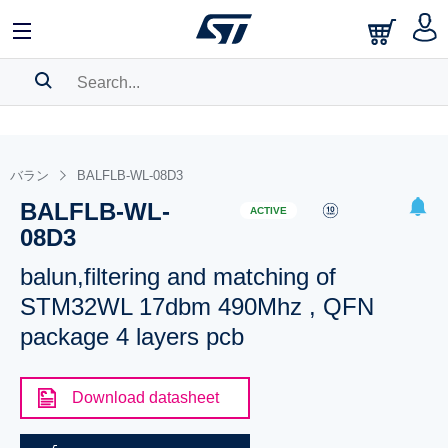
SEARCH HISTORY
BOOKMARK
バラン
BALFLB-WL-08D3
BALFLB-WL-
Please
log in
to show your saved searches.
ACTIVE
08D3
balun,filtering and matching of
STM32WL 17dbm 490Mhz , QFN
package 4 layers pcb
Download datasheet