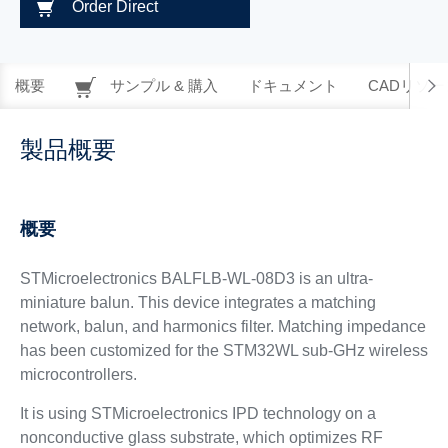
Order Direct
概要
サンプル & 購入
ドキュメント
CADリソー
製品概要
概要
STMicroelectronics BALFLB-WL-08D3 is an ultra-
miniature balun. This device integrates a matching
network, balun, and harmonics filter. Matching impedance
has been customized for the STM32WL sub-GHz wireless
microcontrollers.
It is using STMicroelectronics IPD technology on a
nonconductive glass substrate, which optimizes RF