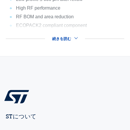
High RF performance
RF BOM and area reduction
ECOPACK2 compliant component
続きを読む
STについて