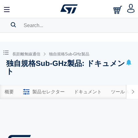
SEARCH HISTORY
BOOKMARK
長距離無線通信
独自規格Sub-GHz製品
独自規格Sub-GHz製品: ドキュメン
Please
log in
to show your saved searches.
ト
概要
製品セレクター
ドキュメント
ツール & 