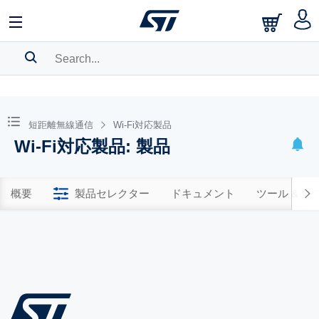
SEARCH HISTORY
BOOKMARK
短距離無線通信
Wi-Fi対応製品
Wi-Fi対応製品: 製品
Please
log in
to show your saved searches.
概要
製品セレクター
ドキュメント
ツール & 