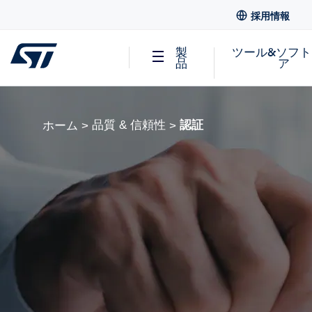
採用情報
製
ツール&ソフ
品
ア
品質 & 信頼性
認証
ホーム
>
>