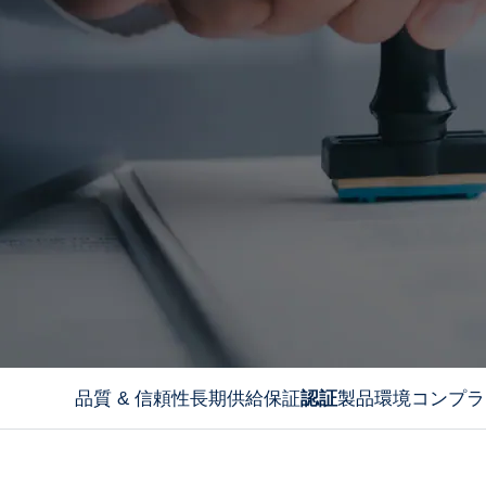
品質 & 信頼性
長期供給保証
認証
製品環境コンプラ