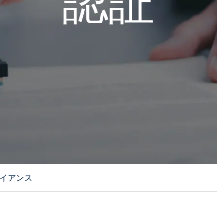
認証
イアンス