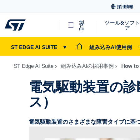
採用情報
製
ツール&ソフ
品
ア
ST EDGE AI SUITE
▼
組み込みAI使用例
ST Edge AI Suite
組み込みAIの採用事例
How to 
電気駆動装置の診
ス）
電気駆動装置のさまざまな障害タイプに基