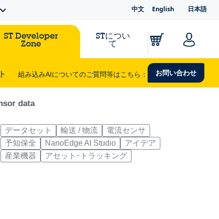
中文
English
日本語
ST Developer
STについ
Zone
て
お問い合わせ
ト
組み込みAIについてのご質問等はこちら：
nsor data
データセット
輸送 / 物流
電流センサ
予知保全
NanoEdge AI Studio
アイデア
産業機器
アセット･トラッキング