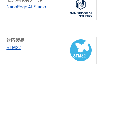
NanoEdge AI Studio
対応製品
STM32