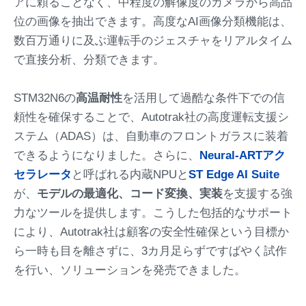
アに頼ることなく、中程度の解像度のカメラから高品
位の画像を抽出できます。高度なAI画像分類機能は、
数百万通りに及ぶ運転手のジェスチャをリアルタイム
で直接分析、分類できます。
STM32N6の
高温耐性
を活用して過酷な条件下での信
頼性を確保することで、Autotrak社の高度運転支援シ
ステム（ADAS）は、自動車のフロントガラスに装着
できるようになりました。さらに、
Neural-ARTアク
セラレータ
と呼ばれる内蔵NPUと
ST Edge AI Suite
が、
モデルの最適化、コード変換、実装
を支援する強
力なツールを提供します。こうした包括的なサポート
により、Autotrak社は顧客の安全性確保という目標か
ら一時も目を離さずに、3カ月足らずですばやく試作
を行い、ソリューションを発売できました。