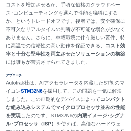
コストを増加させるか、手頃な価格のクラウドベー
ス･コンピューティングを選んで性能を犠牲にする
か、というトレードオフです。後者では、安全確保に
不可欠なリアルタイムの判断が不可能な場合が少なく
ありません。さらに、車載環境に伴う厳しい要件、特
に高温での信頼性の高い動作を保証できる、
コスト効
率と十分な堅牢性を両立させたソリューションの構築
には誰もが苦労させられてきました。
アプローチ
Autotrak社は、AIアクセラレータを内蔵したST初のマ
イコン
STM32N6
を採用して、この問題を一気に解決
しました。この画期的なデバイスによって
コンパクト
な組み込みシステムでマイクロプロセッサ並みの性能
を実現
したのです。STM32N6の
内蔵イメージ･シグナ
ル･プロセッサ（ISP）
を使えば、高価なハードウェ