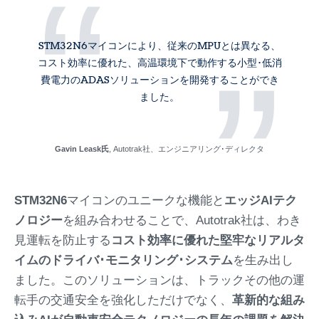
“
STM32N6マイコンにより、従来のMPUとは異なる、
”
コスト効率に優れた、高温環境下で動作する小型･低消
費電力のADASソリューションを開発することができ
ました。
Gavin Leask氏
, Autotrak社、エンジニアリング･ディレクタ
STM32N6
マイコンのユニークな機能と
エッジAIテク
ノロジー
を組み合わせることで、Autotrak社は、わき
見運転を防止する
コスト効率に優れた堅牢なリアルタ
イムのドライバ･モニタリング･システム
を生み出し
ました。このソリューションは、トラックその他の運
転手の交通安全を強化しただけでなく、
革新的な組み