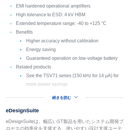
EMI hardened operational amplifiers
High tolerance to ESD: 4 kV HBM
Extended temperature range: -40 to +125 °C
Benefits
Higher accuracy without calibration
Energy saving
Guaranteed operation on low-voltage battery
Related products
See the TSV71 series (150 kHz for 14 μA) for
more power savings
続きを読む
eDesignSuite
eDesignSuiteは、幅広いST製品を用いたシステム開発プ
ロセスの効率化を支援する、使いやすい設計支援ユーテ