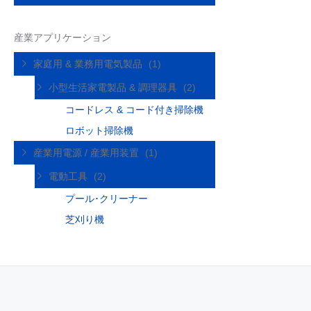
産業アプリケーション
家庭用 & 業務用電気製品
(1)
小型生活家電製品 & 調理器具
(2)
コードレス & コード付き掃除機
ロボット掃除機
産業用電源 / 産業用装置
(1)
電動工具
(2)
プール･クリーナー
芝刈り機