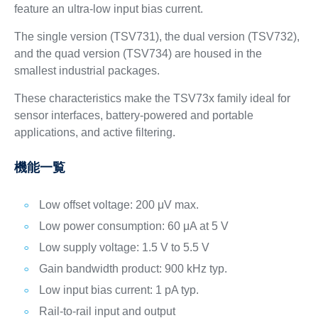
feature an ultra-low input bias current.
The single version (TSV731), the dual version (TSV732),
and the quad version (TSV734) are housed in the
smallest industrial packages.
These characteristics make the TSV73x family ideal for
sensor interfaces, battery-powered and portable
applications, and active filtering.
機能一覧
Low offset voltage: 200 μV max.
Low power consumption: 60 μA at 5 V
Low supply voltage: 1.5 V to 5.5 V
Gain bandwidth product: 900 kHz typ.
Low input bias current: 1 pA typ.
Rail-to-rail input and output