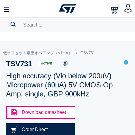
SEARCH HISTORY
BOOKMARK
低オフセット電圧オペアンプ（<1mV）
TSV731
TSV731
Please
log in
to show your saved searches.
ACTIVE
High accuracy (Vio below 200uV)
Micropower (60uA) 5V CMOS Op
Amp, single, GBP 900kHz
Download datasheet
Order Direct