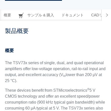
概要
サンプル & 購入
ドキュメント
CADリソー
製品概要
概要
The TSV73x series of single, dual, and quad operational
amplifiers offer low-voltage operation, rail-to-rail input and
output, and excellent accuracy (V
lower than 200 μV at
io
25 °C).
®
These devices benefit from STMicroelectronics
5 V
CMOS technology and offer an excellent speed/power
consumption ratio (900 kHz typical gain bandwidth) while
consuming 60 μA typical at 5 V. The TSV73x series also