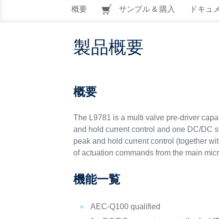
概要
サンプル & 購入
ドキュ
製品概要
概要
The L9781 is a multi valve pre-driver capa
and hold current control and one DC/DC ste
peak and hold current control (together wi
of actuation commands from the main micro
機能一覧
AEC-Q100 qualified