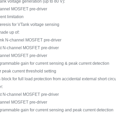
ank voltage generation (up to 80 V):
channel MOSFET pre-driver
ent limitation
teresis for VTank voltage sensing
made up of:
Tank N-channel MOSFET pre-driver
Bat N-channel MOSFET pre-driver
channel MOSFET pre-driver
programmable gain for current sensing & peak current detection
or peak current threshold setting
lock for full load protection from accidental external short circu
r:
Bat N-channel MOSFET pre-driver
channel MOSFET pre-driver
programmable gain for current sensing and peak current detection