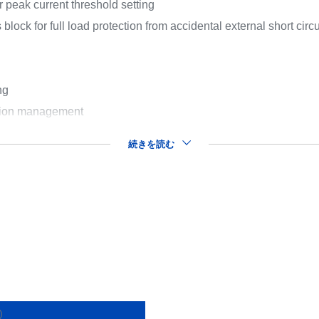
or peak current threshold setting
lock for full load protection from accidental external short circu
ng
tion management
続きを読む
)