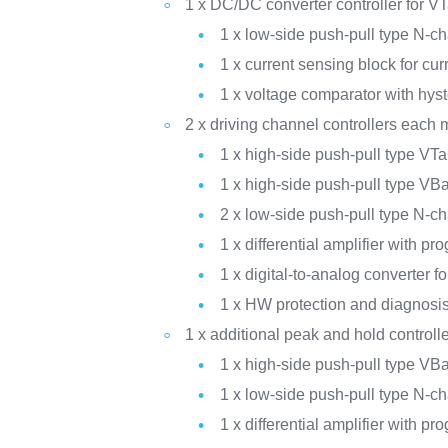
1 x DC/DC converter controller for VT
1 x low-side push-pull type N-
1 x current sensing block for curr
1 x voltage comparator with hys
2 x driving channel controllers each 
1 x high-side push-pull type V
1 x high-side push-pull type V
2 x low-side push-pull type N-
1 x differential amplifier with 
1 x digital-to-analog converter f
1 x HW protection and diagnosis b
1 x additional peak and hold controlle
1 x high-side push-pull type V
1 x low-side push-pull type N-
1 x differential amplifier with 