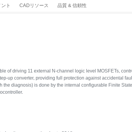
メント
CADリソース
品質 & 信頼性
ble of driving 11 external N-channel logic level MOSFETs, contr
p-up converter, providing full protection against accidental fau
th the diagnosis) is done by the internal configurable Finite St
controller.