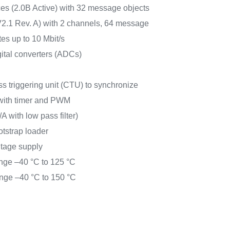
es (2.0B Active) with 32 message objects
2.1 Rev. A) with 2 channels, 64 message
tes up to 10 Mbit/s
gital converters (ADCs)
 triggering unit (CTU) to synchronize
with timer and PWM
 with low pass filter)
strap loader
ltage supply
nge –40 °C to 125 °C
ange –40 °C to 150 °C