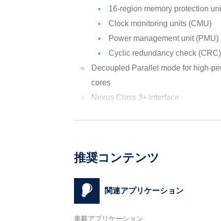
16-region memory protection un
Clock monitoring units (CMU)
Power management unit (PMU)
Cyclic redundancy check (CRC) 
Decoupled Parallel mode for high-pe
cores
Nexus Class 3+ interface
推奨コンテンツ
関連アプリケーション
車載アプリケーション