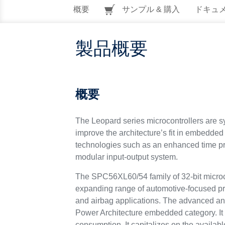
概要
サンプル & 購入
ドキュ
製品概要
概要
The Leopard series microcontrollers are s
improve the architecture’s fit in embedded 
technologies such as an enhanced time pr
modular input-output system.
The SPC56XL60/54 family of 32-bit microcon
expanding range of automotive-focused pro
and airbag applications. The advanced and
Power Architecture embedded category. It
consumption. It capitalizes on the availab