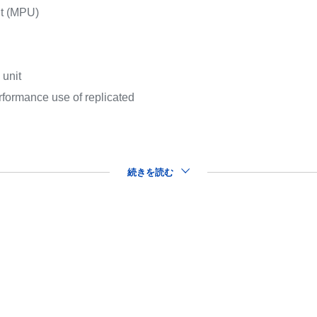
it (MPU)
unit
rformance use of replicated
続きを読む