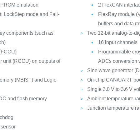
 EEPROM emulation
2 FlexCAN interfac
t: LockStep mode and Fail-
FlexRay module (V
buffers and data ra
 key components (such as
Two 12-bit analog-to-di
ch)
16 input channels
t (FCCU)
Programmable cross
 unit (RCCU) on outputs of
ADCs conversion 
Sine wave generator (D/A
r Memory (MBIST) and Logic
On-chip CAN/UART boot
Single 3.0 V to 3.6 V vo
r ADC and flash memory
Ambient temperature ra
Junction temperature r
tchdog
 sensor