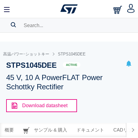
SEARCH HISTORY
BOOKMARK
高温パワー･ショットキー
STPS1045DEE
STPS1045DEE
Please
log in
to show your saved searches.
ACTIVE
45 V, 10 A PowerFLAT Power
Schottky Rectifier
Download datasheet
概要
サンプル & 購入
ドキュメント
CADリソー