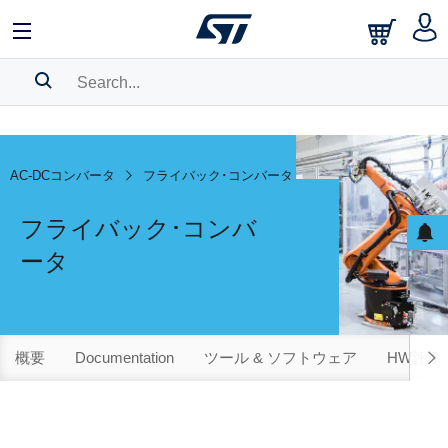
SEARCH HISTORY
BOOKMARK
AC-DCコンバータ
フライバック･コンバータ
Please
log in
to show your saved searches.
フライバック･コンバ
ータ
概要
Documentation
ツール & ソフトウェア
HW評価