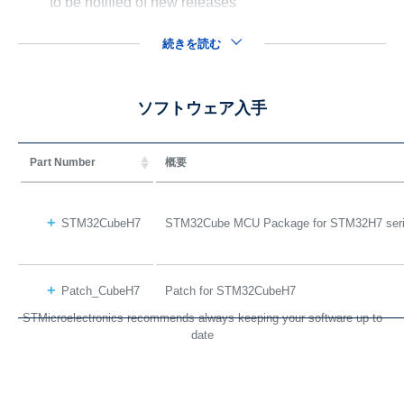
to be notified of new releases
続きを読む
ソフトウェア入手
Part Number
概要
STM32CubeH7
STM32Cube MCU Package for STM32H7 ser
Patch_CubeH7
Patch for STM32CubeH7
STMicroelectronics recommends always keeping your software up to
date