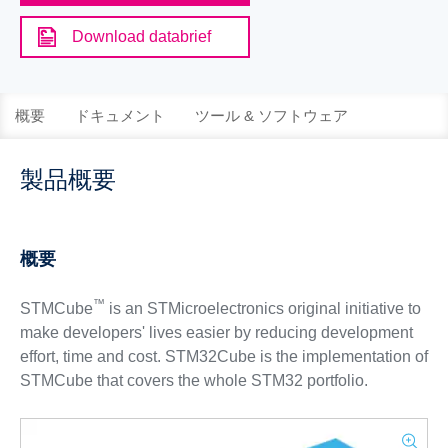
Download databrief
概要
ドキュメント
ツール & ソフトウェア
製品概要
概要
™
STMCube
is an STMicroelectronics original initiative to
make developers' lives easier by reducing development
effort, time and cost. STM32Cube is the implementation of
STMCube that covers the whole STM32 portfolio.