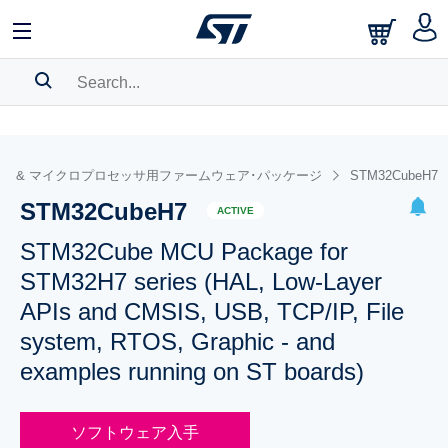
SEARCH HISTORY
BOOKMARK
ローラ & マイクロプロセッサ用ファームウェア･パッケージ
STM32CubeH7
STM32CubeH7
Please
log in
to show your saved searches.
ACTIVE
STM32Cube MCU Package for
STM32H7 series (HAL, Low-Layer
APIs and CMSIS, USB, TCP/IP, File
system, RTOS, Graphic - and
examples running on ST boards)
ソフトウェア入手