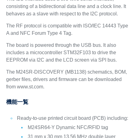
consisting of a bidirectional data line and a clock line. It
behaves as a slave with respect to the I2C protocol.
The RF protocol is compatible with ISO/IEC 14443 Type
A and NFC Forum Type 4 Tag.
The board is powered through the USB bus. It also
includes a microcontroller STM32F103 to drive the
EEPROM via I2C and the LCD screen via SPI bus.
The M24SR-DISCOVERY (MB1138) schematics, BOM,
gerber files, drivers and firmware can be downloaded
from www.st.com.
機能一覧
Ready-to-use printed circuit board (PCB) including:
M24SR64-Y Dynamic NFC/RFID tag
31 mm x 30 mm 13.56 MHz double layer