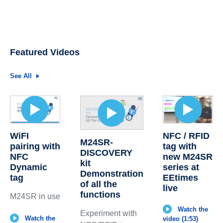
Featured Videos
See All
WiFI
NFC / RFID
M24SR-
pairing with
tag with
DISCOVERY
NFC
new M24SR
kit
Dynamic
series at
Demonstration
tag
EEtimes
of all the
live
functions
M24SR in use
Watch the
Experiment with
Watch the
video (1:53)