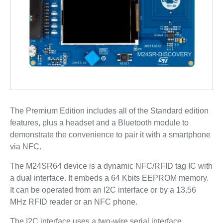
The Premium Edition includes all of the Standard edition
features, plus a headset and a Bluetooth module to
demonstrate the convenience to pair it with a smartphone
via NFC.
The M24SR64 device is a dynamic NFC/RFID tag IC with
a dual interface. It embeds a 64 Kbits EEPROM memory.
It can be operated from an I2C interface or by a 13.56
MHz RFID reader or an NFC phone.
The I2C interface uses a two-wire serial interface,