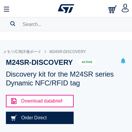
SEARCH HISTORY
BOOKMARK
メモリIC用評価ボード
M24SR-DISCOVERY
M24SR-DISCOVERY
Please
log in
to show your saved searches.
ACTIVE
Discovery kit for the M24SR series
Dynamic NFC/RFID tag
Download databrief
Order Direct