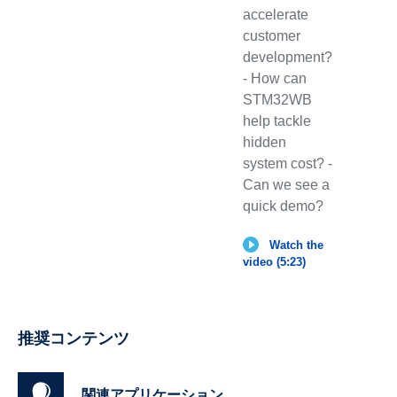
accelerate
customer
development?
- How can
STM32WB
help tackle
hidden
system cost? -
Can we see a
quick demo?
Watch the
video (5:23)
推奨コンテンツ
関連アプリケーション