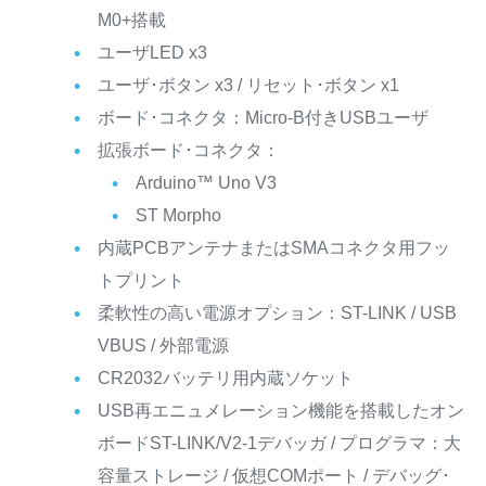
M0+搭載
ユーザLED x3
ユーザ･ボタン x3 / リセット･ボタン x1
ボード･コネクタ：Micro-B付きUSBユーザ
拡張ボード･コネクタ：
Arduino™ Uno V3
ST Morpho
内蔵PCBアンテナまたはSMAコネクタ用フッ
トプリント
柔軟性の高い電源オプション：ST-LINK / USB
VBUS / 外部電源
CR2032バッテリ用内蔵ソケット
USB再エニュメレーション機能を搭載したオン
ボードST-LINK/V2-1デバッガ / プログラマ：大
容量ストレージ / 仮想COMポート / デバッグ･