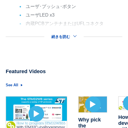
ユーザ･プッシュ･ボタン
ユーザLED x3
内蔵PCBアンテナまたはUFLコネクタ
続きを読む
Featured Videos
See All
How
Why pick
dev
the