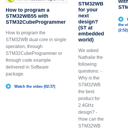
wit
STM32WB
ST
for your
How to program a
next
STM32WB55 with
design?
STM32CubeProgrammer
the v
(ST at
(2:52)
How to program the
embedded
world)
STM32WB dual core in single
operation, through
We asked
STM32CubeProgrammer or
Nathalie the
through code example
following
delivered in Software
questions: -
package.
Why is the
STM32WB
Watch the video (02:37)
the best
product for
2.4GHz
design? -
How can the
STM32WB