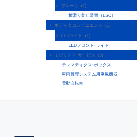
ブレーキ
(1)
横滑り防止装置（ESC）
ボディ & コンビニエンス
(1)
LEDライト
(1)
LEDフロント･ライト
モビリティ･サービス
(3)
テレマティクス･ボックス
車両管理システム用車載機器
電動自転車