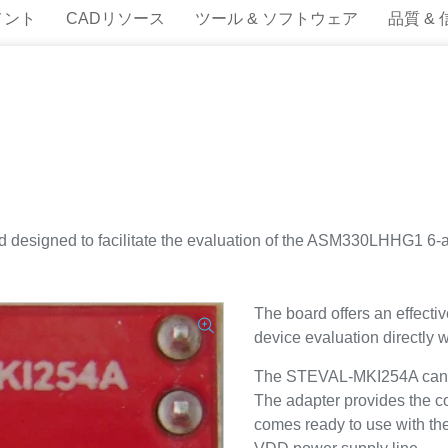
メント
CADリソース
ツール & ソフトウェア
品質 &
esigned to facilitate the evaluation of the ASM330LHHG1 6-axi
The board offers an effectiv
device evaluation directly w
The STEVAL-MKI254A can be
The adapter provides the
comes ready to use with th