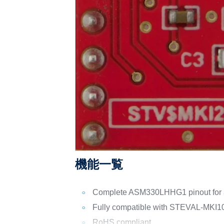
機能一覧
Complete ASM330LHHG1 pinout for a
Fully compatible with STEVAL-MKI1
RoHS compliant