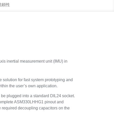
 信頼性
s inertial measurement unit (IMU) in
e solution for fast system prototyping and
ithin the user’s own application.
 plugged into a standard DIL24 socket.
 complete ASM330LHHG1 pinout and
e required decoupling capacitors on the