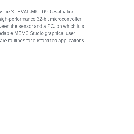
 by the STEVAL-MKI109D evaluation
high-performance 32-bit microcontroller
ween the sensor and a PC, on which it is
oadable MEMS Studio graphical user
ware routines for customized applications.