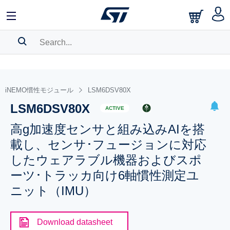
SEARCH HISTORY
BOOKMARK
iNEMO慣性モジュール
LSM6DSV80X
LSM6DSV80X
Please
log in
to show your saved searches.
ACTIVE
高g加速度センサと組み込みAIを搭
載し、センサ･フュージョンに対応
したウェアラブル機器およびスポ
ーツ･トラッカ向け6軸慣性測定ユ
ニット（IMU）
Download datasheet