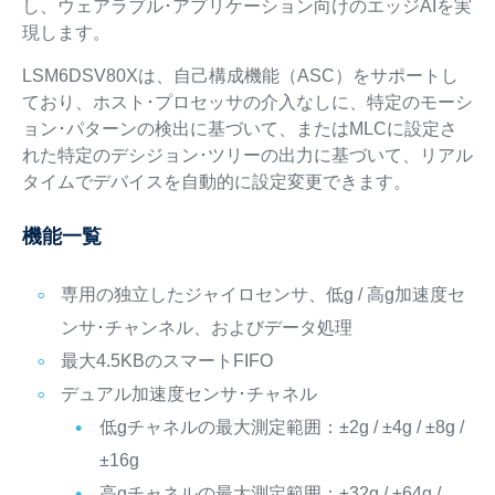
し、ウェアラブル･アプリケーション向けのエッジAIを実
現します。
LSM6DSV80Xは、自己構成機能（ASC）をサポートし
ており、ホスト･プロセッサの介入なしに、特定のモーシ
ョン･パターンの検出に基づいて、またはMLCに設定さ
れた特定のデシジョン･ツリーの出力に基づいて、リアル
タイムでデバイスを自動的に設定変更できます。
機能一覧
専用の独立したジャイロセンサ、低g / 高g加速度セ
ンサ･チャンネル、およびデータ処理
最大4.5KBのスマートFIFO
デュアル加速度センサ･チャネル
低gチャネルの最大測定範囲：±2g / ±4g / ±8g /
±16g
高gチャネルの最大測定範囲：±32g / ±64g /