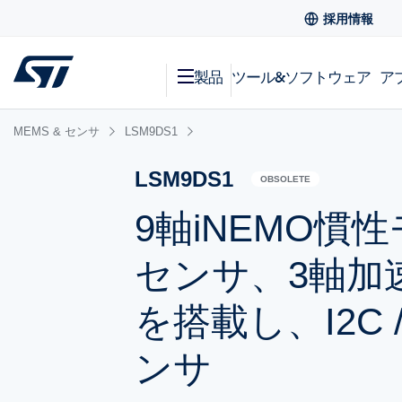
採用情報
製品
ツール&ソフトウェア
ア
MEMS & センサ
LSM9DS1
LSM9DS1
OBSOLETE
9軸iNEMO慣
センサ、3軸加
を搭載し、I2C 
ンサ