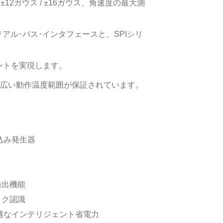
 / ±12ガウス / ±16ガウス、角速度の最大測
リアル･バス･インタフェースと、SPIシリ
ントを実現します。
5℃の広い動作温度範囲が保証されています。
込み発生器
検出機能
ック認識
適なインテリジェント省電力