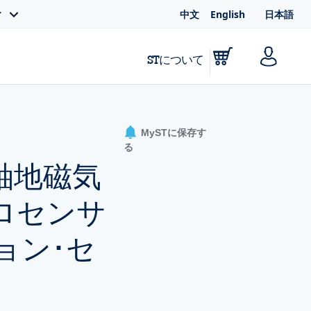
中文
English
日本語
ィ
STについて
MySTに保存す
る
3軸地磁気
ロセンサ
ション･セ