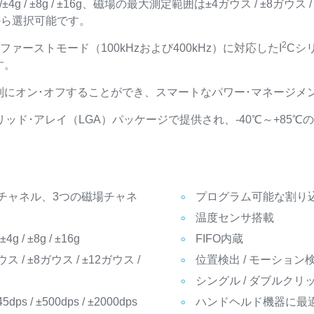
4g / ±8g / ±16g、磁場の最大測定範囲は±4ガウス / ±8ガウス
0dpsから選択可能です。
2
ァーストモード（100kHzおよび400kHz）に対応したI
Cシ
す。
別にオン･オフすることができ、スマートなパワー･マネージメ
グリッド･アレイ（LGA）パッケージで提供され、-40℃～+8
チャネル、3つの磁場チャネ
プログラム可能な割り
温度センサ搭載
 ±8g / ±16g
FIFO内蔵
 ±8ガウス / ±12ガウス /
位置検出 / モーション
シングル / ダブルクリ
 ±500dps / ±2000dps
ハンドヘルド機器に最