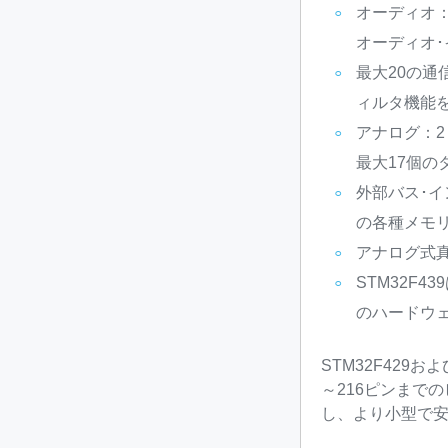
オーディオ：
オーディオ･
最大20の通信
ィルタ機能を備え
アナログ：2 
最大17個のタ
外部バス･イン
の各種メモ
アナログ式
STM32F43
のハードウェ
STM32F429お
～216ピンまで
し、より小型で安