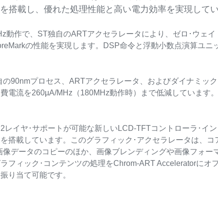
）を搭載し、優れた処理性能と高い電力効率を実現して
MHz動作で、ST独自のARTアクセラレータにより、ゼロ･ウェイ
608CoreMarkの性能を実現します。DSP命令と浮動小数点
自の90nmプロセス、ARTアクセラレータ、およびダイナミック
電流を260µA/MHz（180MHz動作時）まで低減しています。
：
2レイヤ･サポートが可能な新しいLCD-TFTコントローラ･インタフェ
を搭載しています。このグラフィック･アクセラレータは、コ
画像データのコピーのほか、画像ブレンディングや画像フォー
フィック･コンテンツの処理をChrom-ART Accelerat
に振り当て可能です。