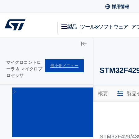
採用情報
製品
ツール&ソフトウェア
ア
マイクロコントロ
最小化メニュー
STM32F429
ーラ & マイクロプ
ロセッサ
STM32
概要
製品
Arm
Cortex
32bitマ
イクロ
コント
ローラ
(1644)
STM32F42