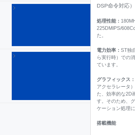
DSP命令対応
STM32
Arm
Cortex
処理性能：
180
マイク
225DMIPS/
ロプロ
た。
セッサ
(64)
電力効率：
ST独
STM8
ら実行時）での消費
8bitマ
ています。
イク
ロコ
ント
グラフィックス
ロー
アクセラレータ）
ラ
た、効率的な2D
(135)
す。そのため、グラ
ケーション処理
搭載機能