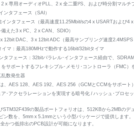
2 x 専用オーディオPLL、2 x 全二重I²S、および時分割
インタフェース（SAI）
インタフェース（最高速度11.25Mbit/sの4 x USARTおよび4 x
た3 x I²C、2 x CAN、SDIO）
x 12bit DAC、3 x 12bit ADC（最高サンプリング速度2.4
イマ：最高180MHzで動作する16bit/32bitタイマ
タフェース：32bitパラレル･インタフェース経由で、SDRAM SRA
リをサポートするフレキシブル･メモリ･コントローラ（FMC）
真乱数発生器
9は、AES 128、AES 192、AES 256（GCMとCCMをサポート
ア･アクセラレーションを実現する暗号化 / ハッシュ･プロセ
よびSTM32F439の製品ポートフォリオは、512KBから2MBのデ
のピン数を、5mm x 5.1mmという小型パッケージで提供し
全かつ低排出のPCB設計が可能になります。