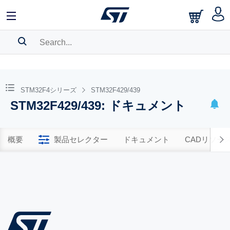
SEARCH HISTORY
BOOKMARK
STM32F4シリーズ
STM32F429/439
STM32F429/439: ドキュメント
Please
log in
to show your saved searches.
概要
製品セレクター
ドキュメント
CADリソー