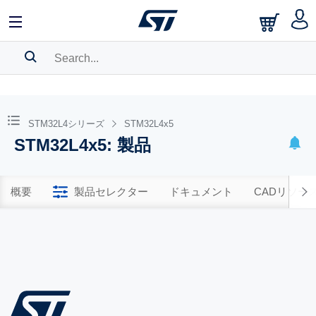
SEARCH HISTORY
BOOKMARK
STM32L4シリーズ
STM32L4x5
STM32L4x5: 製品
Please
log in
to show your saved searches.
概要
製品セレクター
ドキュメント
CADリソー