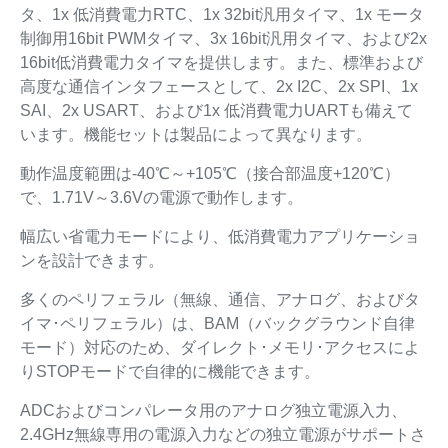
タ、1x 低消費電力RTC、1x 32bit汎用タイマ、1x モータ
制御用16bit PWMタイマ、3x 16bit汎用タイマ、および2x
16bit低消費電力タイマを提供します。また、標準および
高度な通信インタフェースとして、2x I2C、2x SPI、1x
SAI、2x USART、および1x 低消費電力UARTも備えて
います。機能セットは製品によって異なります。
動作温度範囲は-40℃～+105℃（接合部温度+120℃）
で、1.71V～3.6Vの電源で動作します。
幅広い省電力モードにより、低消費電力アプリケーショ
ンを設計できます。
多くのペリフェラル（無線、通信、アナログ、およびタ
イマ･ペリフェラル）は、BAM（バックグラウンド自律
モード）対応のため、ダイレクト･メモリ･アクセスによ
りSTOPモードで自律的に機能できます。
ADCおよびコンパレータ用のアナログ独立電源入力、
2.4GHz無線専用の電源入力などの独立電源がサポートさ