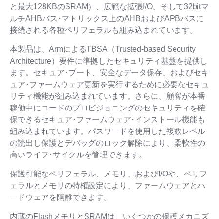
と最大128KBのSRAM）、広範な拡張I/O、そして32bitマ
ルチAHBバス･マトリックス上のAHBおよびAPBバスに
接続される各種ペリフェラルも組み込まれています。
本製品は、ArmによるTBSA（Trusted-based Security
Architecture）要件に準拠したセキュリティ基盤を提供し
ます。セキュア･ブート、安全なデータ保存、およびセキ
ュア･ファームウェア更新を実行するために必要なセキュ
リティ機能が組み込まれています。さらに、顧客が本番
稼働中にコードのプロビジョニングのセキュリティを確
保できるセキュア･ファームウェア･インストール機能も
組み込まれています。パスワードを使用した複数レベル
の読出し保護とデバッグのロック解除により、柔軟性の
高いライフ･サイクルを管理できます。
保護可能なペリフェラル、メモリ、およびI/Oや、ペリフ
ェラルとメモリの特権設定により、ファームウェアとハ
ードウェアを隔離できます。
内蔵のFlashメモリとSRAMは、いくつかの保護メカニズ