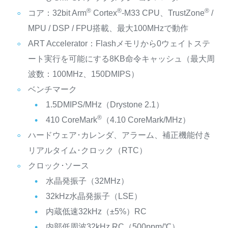
®
®
®
コア：32bit Arm
Cortex
-M33 CPU、TrustZone
/
MPU / DSP / FPU搭載、最大100MHzで動作
ART Accelerator：Flashメモリから0ウェイトステ
ート実行を可能にする8KB命令キャッシュ（最大周
波数：100MHz、150DMIPS）
ベンチマーク
1.5DMIPS/MHz（Drystone 2.1）
®
410 CoreMark
（4.10 CoreMark/MHz）
ハードウェア･カレンダ、アラーム、補正機能付き
リアルタイム･クロック（RTC）
クロック･ソース
水晶発振子（32MHz）
32kHz水晶発振子（LSE）
内蔵低速32kHz（±5%）RC
内部低周波32kHz RC（500ppm/℃）