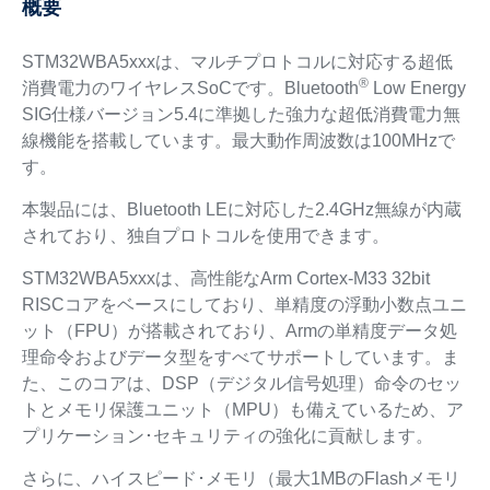
概要
STM32WBA5xxxは、マルチプロトコルに対応する超低
®
消費電力のワイヤレスSoCです。Bluetooth
Low Energy
SIG仕様バージョン5.4に準拠した強力な超低消費電力無
線機能を搭載しています。最大動作周波数は100MHzで
す。
本製品には、Bluetooth LEに対応した2.4GHz無線が内蔵
されており、独自プロトコルを使用できます。
STM32WBA5xxxは、高性能なArm Cortex-M33 32bit
RISCコアをベースにしており、単精度の浮動小数点ユニ
ット（FPU）が搭載されており、Armの単精度データ処
理命令およびデータ型をすべてサポートしています。ま
た、このコアは、DSP（デジタル信号処理）命令のセッ
トとメモリ保護ユニット（MPU）も備えているため、ア
プリケーション･セキュリティの強化に貢献します。
さらに、ハイスピード･メモリ（最大1MBのFlashメモリ