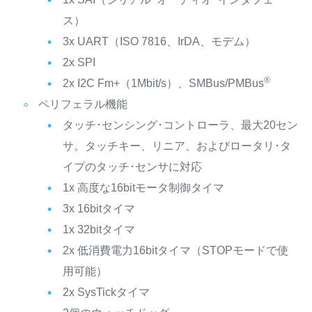
ス）
3x UART（ISO 7816、IrDA、モデム）
2x SPI
®
2x I2C Fm+（1Mbit/s）、SMBus/PMBus
ペリフェラル機能
タッチ･センシング･コントローラ、最大20セン
サ。タッチキー、リニア、およびロータリ･タ
イプのタッチ･センサに対応
1x 高度な16bitモータ制御タイマ
3x 16bitタイマ
1x 32bitタイマ
2x 低消費電力16bitタイマ（STOPモードで使
用可能）
2x SysTickタイマ