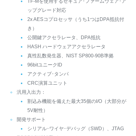
TF-Mを使用するセキュア･ファームウェア･ア
ップグレード対応
2x AESコプロセッサ（うち1つはDPA抵抗付
き）
公開鍵アクセラレータ、DPA抵抗
HASH ハードウェアアクセラレータ
真性乱数発生器、NIST SP800-90B準拠
96bitユニークID
アクティブ･タンパ
CRC演算ユニット
汎用入出力：
割込み機能を備えた最大35個のI/O（大部分が
5V耐性）
開発サポート
シリアル･ワイヤ･デバッグ（SWD）、JTAG