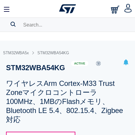
SEARCH HISTORY
BOOKMARK
STM32WBA5x
STM32WBA54KG
Please
log in
to show your saved searches.
ACTIVE
STM32WBA54KG
ワイヤレスArm Cortex-M33 Trust
Zoneマイクロコントローラ
100MHz、1MBのFlashメモリ、
Bluetooth LE 5.4、802.15.4、Zigbee
対応