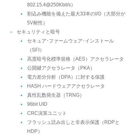
802.15.4@250Kbit/s）
割込み機能を備えた最大33本のI/O（大部分が
5V耐性）
セキュリティと暗号
セキュア･ファームウェア･インストール
（SFI）
高度暗号化標準規格（AES）アクセラレータ
公開鍵アクセラレータ（PKA）
電力差分分析（DPA）に対する保護
HASH ハードウェアアクセラレータ
真性乱数発生器（TRNG）
96bit UID
CRC演算ユニット
フラッシュ読み出しと非表示保護（RDPと
HDP）