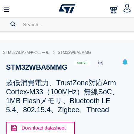
SEARCH HISTORY
BOOKMARK
STM32WBAxMモジュール
STM32WBA5MMG
Please
log in
to show your saved searches.
ACTIVE
STM32WBA5MMG
超低消費電力、TrustZone対応Arm
Cortex-M33（100MHz）無線SoC、
1MB Flashメモリ、Bluetooth LE
5.4、802.15.4、Zigbee、Thread
Download datasheet