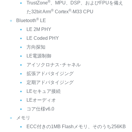
®
TrustZone
、MPU、DSP、およびFPUを備え
®
®
た32bit Arm
Cortex
-M33 CPU
®
Bluetooth
LE
LE 2M PHY
LE Coded PHY
方向探知
LE電源制御
アイソクロナス･チャネル
拡張アドバタイジング
定期アドバタイジング
LEセキュア接続
LEオーディオ
コア仕様v6.0
メモリ
ECC付きの1MB Flashメモリ、そのうち256KB