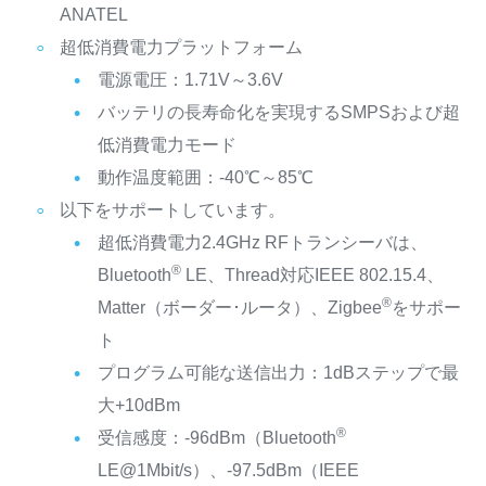
ANATEL
超低消費電力プラットフォーム
電源電圧：1.71V～3.6V
バッテリの長寿命化を実現するSMPSおよび超
低消費電力モード
動作温度範囲：-40℃～85℃
以下をサポートしています。
超低消費電力2.4GHz RFトランシーバは、
®
Bluetooth
LE、Thread対応IEEE 802.15.4、
®
Matter（ボーダー･ルータ）、Zigbee
をサポー
ト
プログラム可能な送信出力：1dBステップで最
大+10dBm
®
受信感度：-96dBm（Bluetooth
LE@1Mbit/s）、-97.5dBm（IEEE