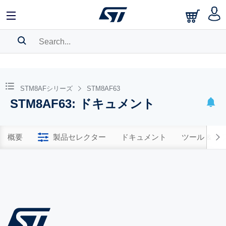
SEARCH HISTORY
BOOKMARK
STM8AFシリーズ
STM8AF63
STM8AF63: ドキュメント
Please
log in
to show your saved searches.
概要
製品セレクター
ドキュメント
ツール & 