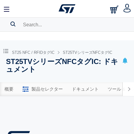
SEARCH HISTORY
BOOKMARK
ST25 NFC / RFIDタグIC
ST25TVシリーズNFCタグIC
ST25TVシリーズNFCタグIC: ドキ
Please
log in
to show your saved searches.
ュメント
概要
製品セレクター
ドキュメント
ツール & 