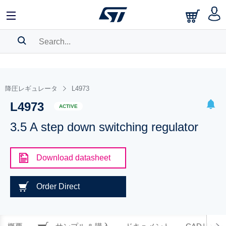
SEARCH HISTORY
BOOKMARK
降圧レギュレータ
L4973
L4973
Please
log in
to show your saved searches.
ACTIVE
3.5 A step down switching regulator
Download datasheet
Order Direct