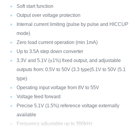
Soft start function
Output over voltage protection
Internal current limiting (pulse by pulse and HICCUP
mode)
Zero load current operation (min 1mA)
Up to 3.5A step down converter
3.3V and 5.1V (±1%) fixed output, and adjustable
outputs from:
0.5V to 50V (3.3 type)
5.1V to 50V (5.1
type)
Operating input voltage from 8V to 55V
Voltage feed forward
Precise 5.1V (1.5%) reference voltage externally
available
Frequency adjustable up to 300kHz