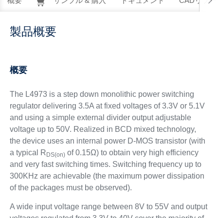
概要
サンプル & 購入
ドキュメント
CADリソー
製品概要
概要
The L4973 is a step down monolithic power switching
regulator delivering 3.5A at fixed voltages of 3.3V or 5.1V
and using a simple external divider output adjustable
voltage up to 50V. Realized in BCD mixed technology,
the device uses an internal power D-MOS transistor (with
a typical R
of 0.15Ω) to obtain very high efficiency
DS(on)
and very fast switching times. Switching frequency up to
300KHz are achievable (the maximum power dissipation
of the packages must be observed).
A wide input voltage range between 8V to 55V and output