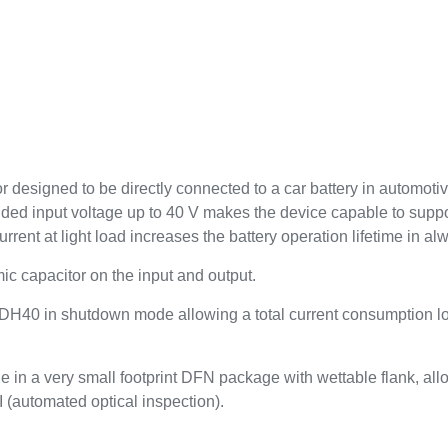
 designed to be directly connected to a car battery in automotive
nded input voltage up to 40 V makes the device capable to suppor
rrent at light load increases the battery operation lifetime in 
ic capacitor on the input and output.
 LDH40 in shutdown mode allowing a total current consumption lo
de in a very small footprint DFN package with wettable flank, a
 (automated optical inspection).