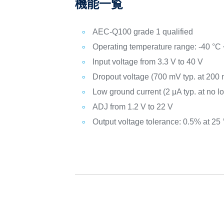
機能一覧
AEC-Q100 grade 1 qualified
Operating temperature range: -40 °C 
Input voltage from 3.3 V to 40 V
Dropout voltage (700 mV typ. at 200 
Low ground current (2 μA typ. at no l
ADJ from 1.2 V to 22 V
Output voltage tolerance: 0.5% at 25