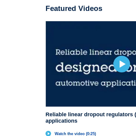
Featured Videos
Reliable linear dropout regulators
applications
Watch the video (0:25)