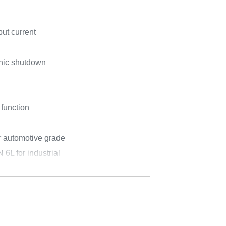
ut current
onic shutdown
 function
 automotive grade
L for industrial