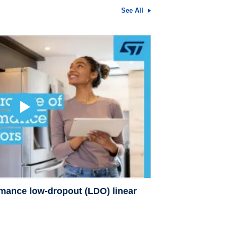
See All
rmance low-dropout (LDO) linear