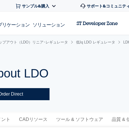
サンプル&購入
サポート&コミュニテ
ST Developer Zone
プリケーション
ソリューション
ップアウト（LDO）リニア･レギュレータ
低Iq LDO レギュレータ
LD
pout LDO
Order Direct
メント
CADリソース
ツール & ソフトウェア
品質 &