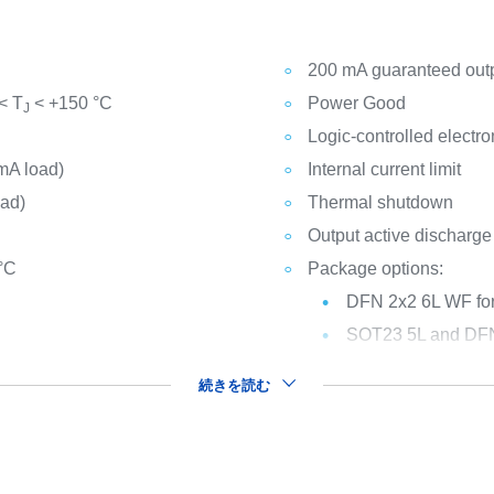
200 mA guaranteed outp
< T
< +150 °C
Power Good
J
Logic-controlled electr
mA load)
Internal current limit
oad)
Thermal shutdown
Output active discharge
 °C
Package options:
DFN 2x2 6L WF for
SOT23 5L and DFN 6
続きを読む