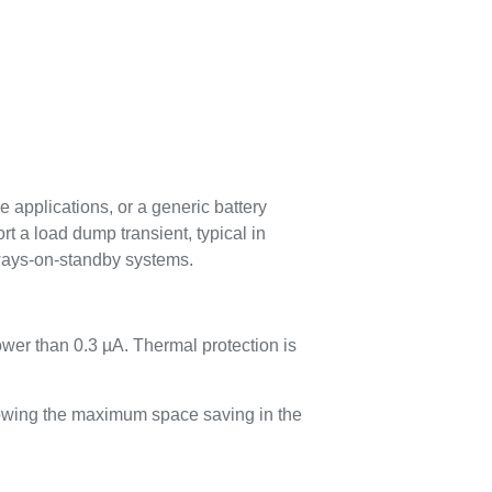
 applications, or a generic battery
t a load dump transient, typical in
always-on-standby systems.
wer than 0.3 µA. Thermal protection is
llowing the maximum space saving in the