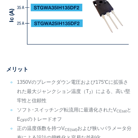
メリット
1350Vのブレークダウン電圧および175℃に拡張さ
れた最大ジャンクション温度（T
）による、高い堅
J
牢性と信頼性
ソフト･スイッチング転流用に最適化されたV
と
CEsat
E
のトレードオフ
OFF
正の温度係数を持つV
および狭いパラメータ分
CE(sat)
布による設計の簡略化と容易な並列化