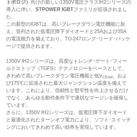
トポロジ）
向けの新しい1350V電圧クラスIH2シリーズの
導入に伴い、
STPOWER IGBT
ファミリが拡張されまし
た。
この新型のIGBTは、高いブレークダウン電圧機能に加
え、並列された低電圧降下ダイオードと25Aおよび35A
の電流能力を備えており、TO-247ロング･リード･パッケ
ージで提供されます。
1350V IH2シリーズは、高度なトレンチ･ゲート･フィー
ルドストップ（TGFS）テクノロジーをベースとして、
きわめて高いブレークダウン電圧機能と低V
、およ
CEsat
び175℃に拡張された最大ジャンクション温度を備えて
います。これにより、信頼性と堅牢性を向上させるだけ
でなく、あらゆる動作条件下で適切なマージンを確保し
ています。
さらに、1350V IH2シリーズは、低電圧降下ダイオード
と最適化されたターンオフ電力により、ソフト･スイッチ
ングにおいてきわめて高い効率を実現しています。