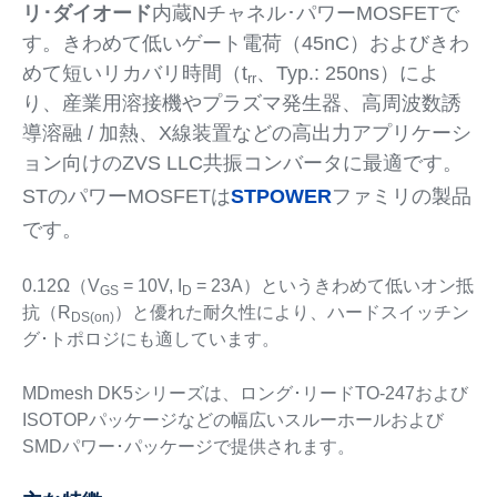
リ･ダイオード
内蔵Nチャネル･パワーMOSFETで
す。きわめて低いゲート電荷（45nC）およびきわ
めて短いリカバリ時間（t
、Typ.: 250ns）によ
rr
り、産業用溶接機やプラズマ発生器、高周波数誘
導溶融 / 加熱、X線装置などの高出力アプリケーシ
ョン向けのZVS LLC共振コンバータに最適です。
STのパワーMOSFETは
STPOWER
ファミリの製品
です。
0.12Ω（V
= 10V, I
= 23A）というきわめて低いオン抵
GS
D
抗（R
）と優れた耐久性により、ハードスイッチン
DS(on)
グ･トポロジにも適しています。
MDmesh DK5シリーズは、ロング･リードTO-247および
ISOTOPパッケージなどの幅広いスルーホールおよび
SMDパワー･パッケージで提供されます。