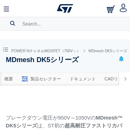
SEARCH HISTORY
BOOKMARK
STPOWER NチャネルMOSFET（700V～）
MDmesh DK5シリーズ
MDmesh DK5シリーズ
Please
log in
to show your saved searches.
概要
製品セレクター
ドキュメント
CADリソー
ブレークダウン電圧が950V～1050Vの
MDmesh™
DK5シリーズ
は、ST初の
超高耐圧ファストリカバ