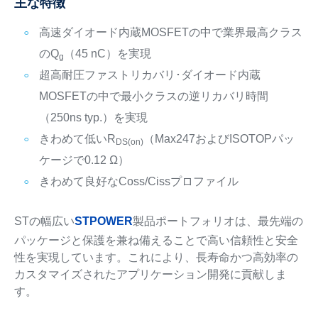
主な特徴
高速ダイオード内蔵MOSFETの中で業界最高クラス
のQ
（45 nC）を実現
g
超高耐圧ファストリカバリ･ダイオード内蔵
MOSFETの中で最小クラスの逆リカバリ時間
（250ns typ.）を実現
きわめて低いR
（Max247およびISOTOPパッ
DS(on)
ケージで0.12 Ω）
きわめて良好なCoss/Cissプロファイル
STの幅広い
STPOWER
製品ポートフォリオは、最先端の
パッケージと保護を兼ね備えることで高い信頼性と安全
性を実現しています。これにより、長寿命かつ高効率の
カスタマイズされたアプリケーション開発に貢献しま
す。